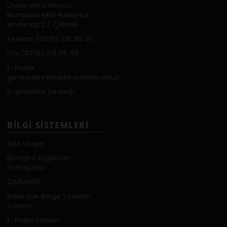
Üniversitesi Uluyazı
Kampüsü İMKB Rektörlük
Binası Kat:2 / ÇANKIRI
Telefon: (0376) 218 95 00
Fax: (0376) 218 95 09
E-Posta:
genelsekreterlik@karatekin.edu.tr
Erişilebilirlik Desteği
BILGI SISTEMLERI
Bize Ulaşın
Bologna Eşgüdüm
Komisyonu
ÇAKÜAVİS
Elektronik Belge Yönetim
Sistemi
E-Posta Sistemi