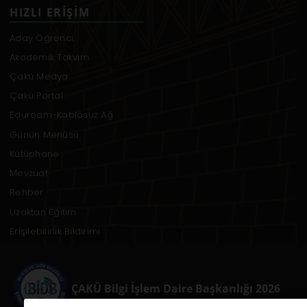
HIZLI ERIŞIM
Aday Öğrenci
Akademik Takvim
Çakü Medya
Çakü Portal
Eduroam-Kablosuz Ağ
Günün Menüsü
Kütüphane
Mevzuat
Rehber
Uzaktan Eğitim
Erişilebilirlik Bildirimi
ÇAKÜ Bilgi İşlem Daire Başkanlığı 2026